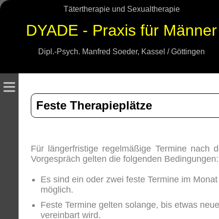
Tätertherapie und Sexualtherapie
DYADE - Praxis für Männer
Dipl.-Psych. Manfred Soeder, Kassel / Göttingen
≡
Feste Therapieplätze
Für längerfristige regelmäßige Termine nach 
Vorgespräch gelten die folgenden Bedingungen:
Es sind ein oder zwei feste Termine im Monat
möglich.
Feste Termine gelten solange, bis etwas neu
vereinbart wird.